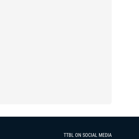
TTBL ON SOCIAL MEDIA