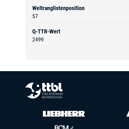
Weltranglistenposition
57
Q-TTR-Wert
2499