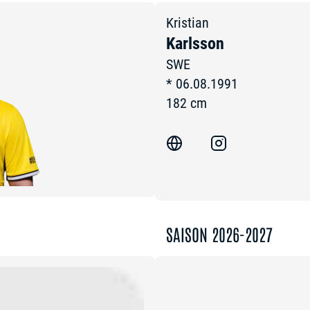
Kristian
Karlsson
SWE
*
06.08.1991
182
cm
SAISON 2026-2027