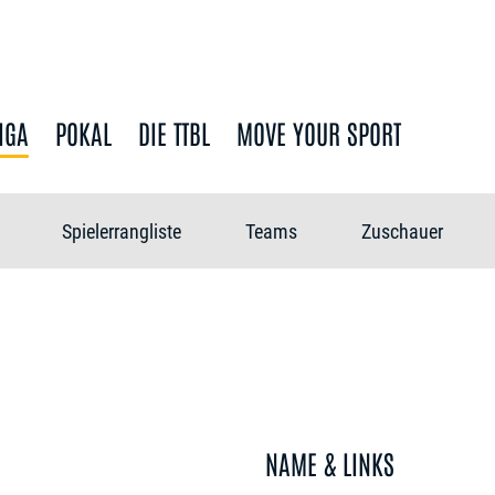
IGA
POKAL
DIE TTBL
MOVE YOUR SPORT
Spielerrangliste
Teams
Zuschauer
NAME & LINKS