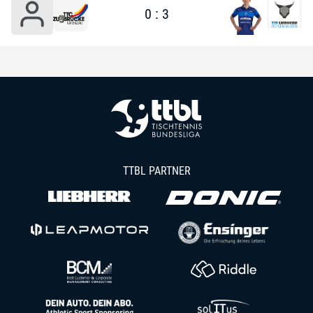
0 : 3
TTBL PARTNER