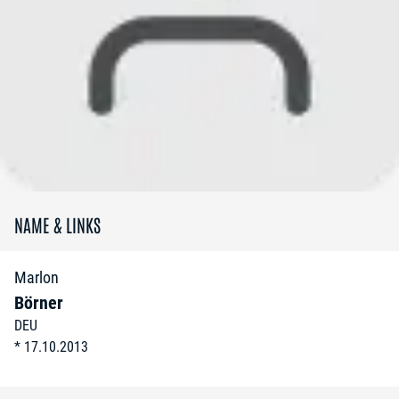
NAME & LINKS
Marlon
Börner
DEU
*
17.10.2013