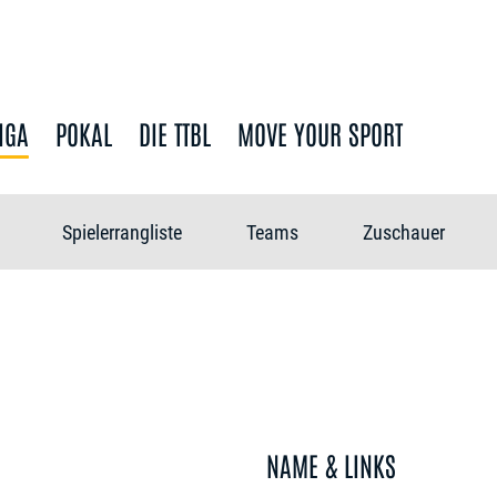
IGA
POKAL
DIE TTBL
MOVE YOUR SPORT
Spielerrangliste
Teams
Zuschauer
NAME & LINKS