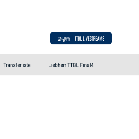
TTBL LIVESTREAMS
Transferliste
Liebherr TTBL Final4