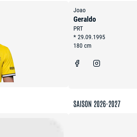
Joao
Geraldo
PRT
*
29.09.1995
180
cm
SAISON 2026-2027