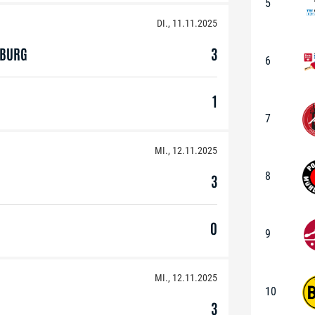
5
DI., 11.11.2025
MBURG
3
6
1
7
MI., 12.11.2025
8
3
0
9
MI., 12.11.2025
10
3