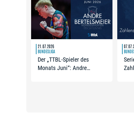
21.07.2026
07.07.
BUNDESLIGA
BUNDE
Der „TTBL-Spieler des
Seri
Monats Juni“: Andre
Zahl
Bertelsmeier (TSV Bad
Sai
Königshofen)