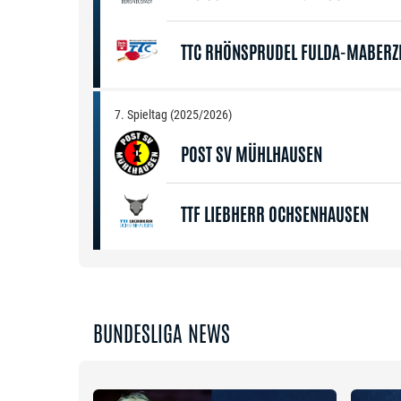
TTC RHÖNSPRUDEL FULDA-MABERZ
7. Spieltag (2025/2026)
POST SV MÜHLHAUSEN
TTF LIEBHERR OCHSENHAUSEN
BUNDESLIGA NEWS