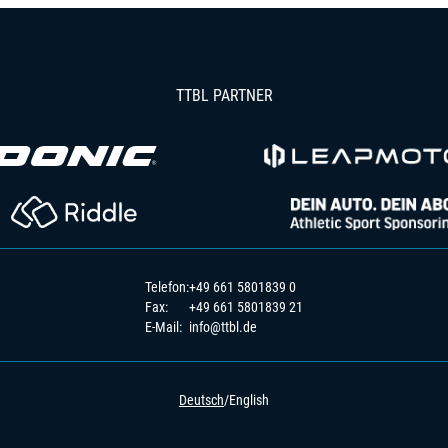
TTBL PARTNER
Telefon:
+49 661 5801839 0
Fax:
+49 661 5801839 21
E-Mail:
info@ttbl.de
Deutsch
/
English