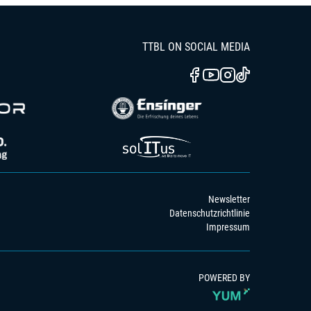
TTBL ON SOCIAL MEDIA
Newsletter
Datenschutzrichtlinie
Impressum
POWERED BY