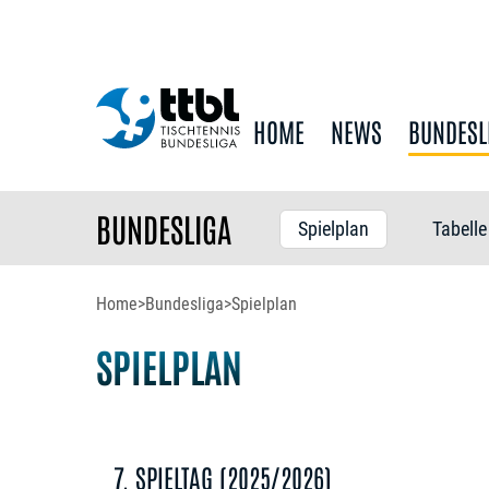
HOME
NEWS
BUNDESL
BUNDESLIGA
Spielplan
Tabelle
Home
>
Bundesliga
>
Spielplan
SPIELPLAN
7. SPIELTAG (2025/2026)