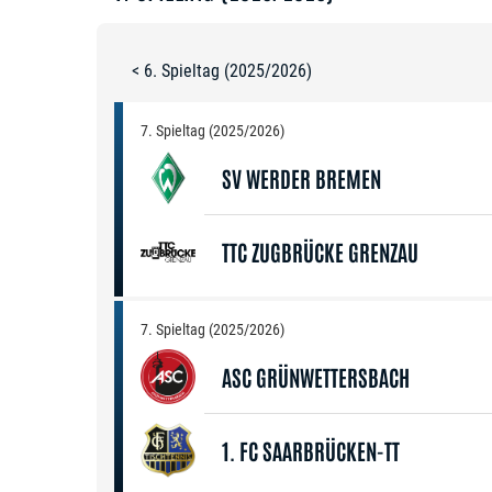
< 6. Spieltag (2025/2026)
7. Spieltag (2025/2026)
SV WERDER BREMEN
TTC ZUGBRÜCKE GRENZAU
7. Spieltag (2025/2026)
ASC GRÜNWETTERSBACH
1. FC SAARBRÜCKEN-TT