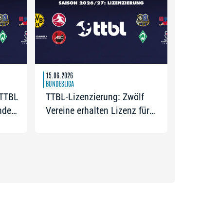
15.06.2026
BUNDESLIGA
 TTBL
TTBL-Lizenzierung: Zwölf
nden-
Vereine erhalten Lizenz für
die Saison 2026/27