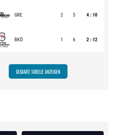
GRE
2
5
4 : 10
BKÖ
1
6
2 : 12
GESAMTE TABELLE ANZEIGEN