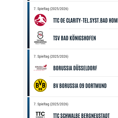
7. Spieltag (2025/2026)
TTC OE CLARITY-TEL.SYST.BAD HO
TSV BAD KÖNIGSHOFEN
7. Spieltag (2025/2026)
BORUSSIA DÜSSELDORF
BV BORUSSIA 09 DORTMUND
7. Spieltag (2025/2026)
TTC SCHWALBE BERGNEUSTADT