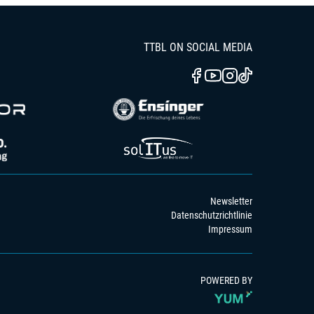
TTBL ON SOCIAL MEDIA
Newsletter
Datenschutzrichtlinie
Impressum
POWERED BY