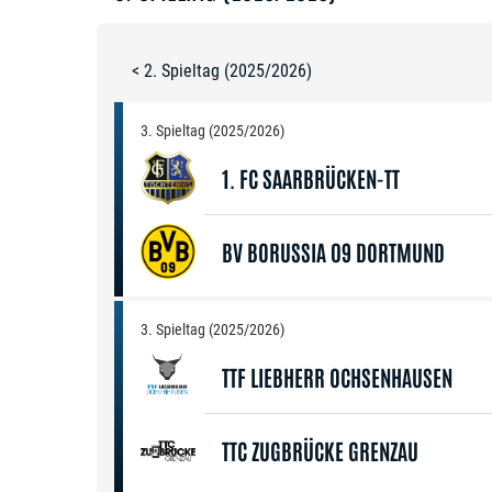
< 2. Spieltag (2025/2026)
3. Spieltag (2025/2026)
1. FC SAARBRÜCKEN-TT
BV BORUSSIA 09 DORTMUND
3. Spieltag (2025/2026)
TTF LIEBHERR OCHSENHAUSEN
TTC ZUGBRÜCKE GRENZAU