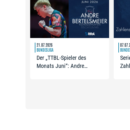
21.07.2026
07.07.
BUNDESLIGA
BUNDE
Der „TTBL-Spieler des
Seri
Monats Juni“: Andre
Zahl
Bertelsmeier (TSV Bad
Sai
Königshofen)