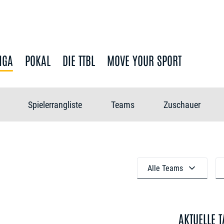
IGA
POKAL
DIE TTBL
MOVE YOUR SPORT
Spielerrangliste
Teams
Zuschauer
Alle Teams
AKTUELLE T