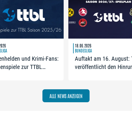
2026
18.06.2026
SLIGA
BUNDESLIGA
enhelden und Krimi-Fans:
Auftakt am 16. August:
enspiele zur TTBL
veröffentlicht den Hinru
son 2025/26
Spielplan 2026/27
ALLE NEWS ANZEIGEN