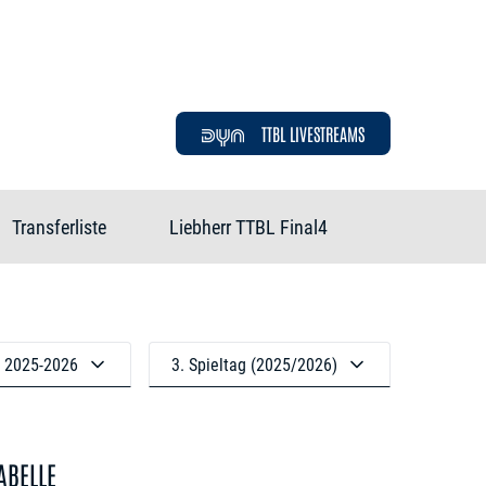
TTBL LIVESTREAMS
Transferliste
Liebherr TTBL Final4
2025-2026
3. Spieltag (2025/2026)
ABELLE