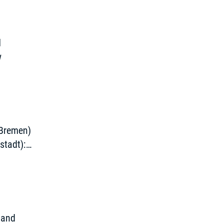
d
w
 Bremen)
stadt):
g
 and