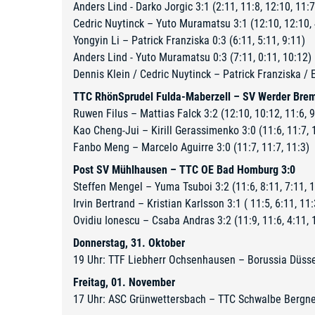
Anders Lind - Darko Jorgic 3:1 (2:11, 11:8, 12:10, 11:7
Cedric Nuytinck – Yuto Muramatsu 3:1 (12:10, 12:10, 
Yongyin Li – Patrick Franziska 0:3 (6:11, 5:11, 9:11)
Anders Lind - Yuto Muramatsu 0:3 (7:11, 0:11, 10:12)
Dennis Klein / Cedric Nuytinck – Patrick Franziska / E
TTC RhönSprudel Fulda-Maberzell – SV Werder Brem
Ruwen Filus – Mattias Falck 3:2 (12:10, 10:12, 11:6, 9
Kao Cheng-Jui – Kirill Gerassimenko 3:0 (11:6, 11:7, 
Fanbo Meng – Marcelo Aguirre 3:0 (11:7, 11:7, 11:3)
Post SV Mühlhausen – TTC OE Bad Homburg 3:0
Steffen Mengel – Yuma Tsuboi 3:2 (11:6, 8:11, 7:11, 1
Irvin Bertrand – Kristian Karlsson 3:1 ( 11:5, 6:11, 11:
Ovidiu Ionescu – Csaba Andras 3:2 (11:9, 11:6, 4:11, 
Donnerstag, 31. Oktober
19 Uhr: TTF Liebherr Ochsenhausen – Borussia Düsse
Freitag, 01. November
17 Uhr: ASC Grünwettersbach – TTC Schwalbe Bergn