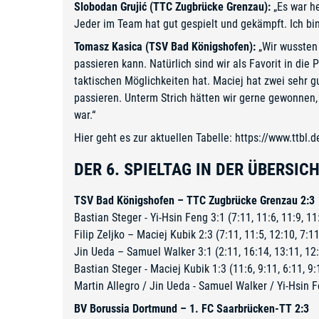
Slobodan Grujić (TTC Zugbrücke Grenzau):
„Es war h
Jeder im Team hat gut gespielt und gekämpft. Ich bin
Tomasz Kasica (TSV Bad Königshofen):
„Wir wussten 
passieren kann. Natürlich sind wir als Favorit in die
taktischen Möglichkeiten hat. Maciej hat zwei sehr 
passieren. Unterm Strich hätten wir gerne gewonnen
war.“
Hier geht es zur aktuellen Tabelle:
https://www.ttbl.
DER 6. SPIELTAG IN DER ÜBERSIC
TSV Bad Königshofen – TTC Zugbrücke Grenzau 2:3
Bastian Steger - Yi-Hsin Feng 3:1 (7:11, 11:6, 11:9, 11
Filip Zeljko – Maciej Kubik 2:3 (7:11, 11:5, 12:10, 7:11
Jin Ueda – Samuel Walker 3:1 (2:11, 16:14, 13:11, 12
Bastian Steger - Maciej Kubik 1:3 (11:6, 9:11, 6:11, 9:
Martin Allegro / Jin Ueda - Samuel Walker / Yi-Hsin Fe
BV Borussia Dortmund – 1. FC Saarbrücken-TT 2:3