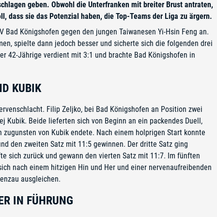
hlagen geben. Obwohl die Unterfranken mit breiter Brust antraten,
, dass sie das Potenzial haben, die Top-Teams der Liga zu ärgern.
TSV Bad Königshofen gegen den jungen Taiwanesen Yi-Hsin Feng an.
n, spielte dann jedoch besser und sicherte sich die folgenden drei
 der 42-Jährige verdient mit 3:1 und brachte Bad Königshofen in
D KUBIK
ervenschlacht. Filip Zeljko, bei Bad Königshofen an Position zwei
ej Kubik. Beide lieferten sich von Beginn an ein packendes Duell,
ch zugunsten von Kubik endete. Nach einem holprigen Start konnte
und den zweiten Satz mit 11:5 gewinnen. Der dritte Satz ging
te sich zurück und gewann den vierten Satz mit 11:7. Im fünften
 sich nach einem hitzigen Hin und Her und einer nervenaufreibenden
renzau ausgleichen.
ER IN FÜHRUNG