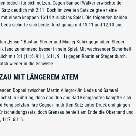
sen jedoch für sich nutzen. Gegen Samuel Walker erwischte der
Satz deutlich mit 2:11. Doch im zweiten Satz zeigte er eine
 mit einem knappen 16:14 zurück ins Spiel. Die folgenden beiden
 Ueda sicherte sich beide Durchgänge mit 13:11 und 12:10 und
den „Einser“ Bastian Steger und Maciej Kubik gegenüber. Steger
bik fand zunehmend besser in sein Spiel. Mit wachsender Sicherheit
ich mit 3:1 (11:6, 9:11, 6:11, 9:11) gegen Routinier Steger durch.
atch wieder in die Schwebe.
ZAU MIT LÄNGEREM ATEM
ßenden Doppel zwischen Martin Allegro/Jin Ueda und Samuel
unächst in Führung, doch das Duo aus Bad Königshofen kämpfte sich
nd Feng setzten ihre Gegner im dritten Satz unter Druck und gingen
Entscheidungssatz, doch Grenzau behielt am Ende die Oberhand und
 11:7, 6:11).