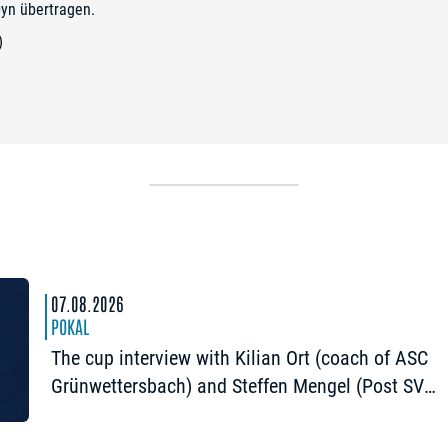
Dyn
übertragen.
)
07.08.2026
POKAL
The cup interview with Kilian Ort (coach of ASC
Grünwettersbach) and Steffen Mengel (Post SV
Mühlhausen): “It would be great to reach the Fina
again”