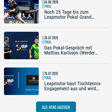
wäre noch einmal schön“
04.08.2026
POKAL
Noch 25 Tage bis zum
Leapmotor Pokal Grand
Opening: Jetzt gibt’s drei
Tickets zum Preis von zwei
30.07.2026
POKAL
Das Pokal-Gespräch mit
Mattias Karlsson (Werder
Bremen) und Frederik Duda
(Trainer TTC Schwalbe
Bergneustadt): „Der Pokal ist
die frühe Chance auf etwas
29.07.2026
Besonderes“
POKAL
Leapmotor baut Tischtennis-
Engagement aus und wird
Namenspartner des Pokal
Grand Opening 2026 in
Nürnberg
ALLE NEWS ANZEIGEN