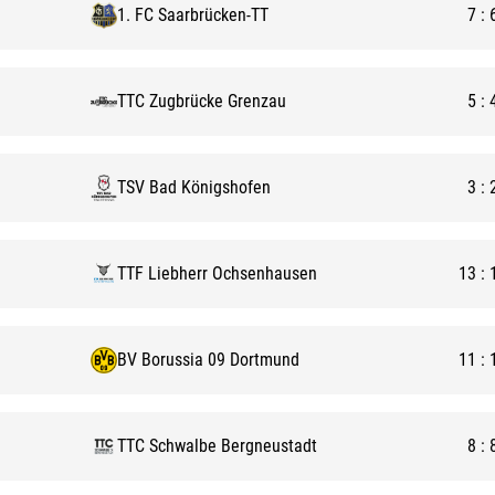
1. FC Saarbrücken-TT
7
:
TTC Zugbrücke Grenzau
5
:
TSV Bad Königshofen
3
:
TTF Liebherr Ochsenhausen
13
:
BV Borussia 09 Dortmund
11
:
TTC Schwalbe Bergneustadt
8
: