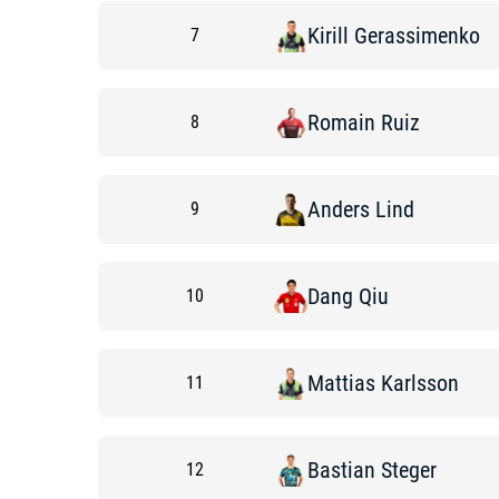
Kirill
Gerassimenko
7
Romain
Ruiz
8
Anders
Lind
9
Dang
Qiu
10
Mattias
Karlsson
11
Bastian
Steger
12