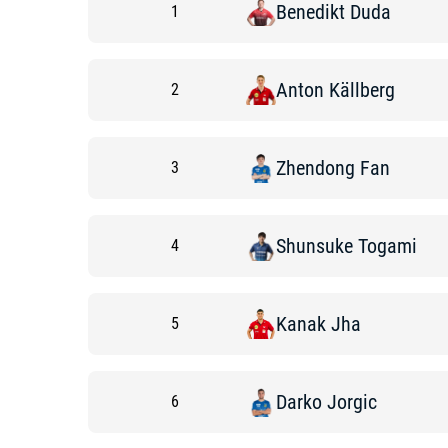
Benedikt
Duda
1
Anton
Källberg
2
Zhendong
Fan
3
Shunsuke
Togami
4
Kanak
Jha
5
Darko
Jorgic
6