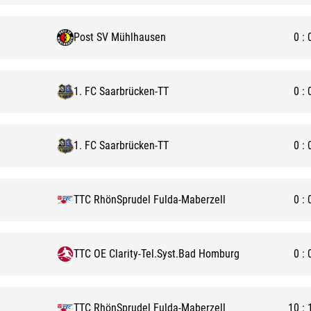
Post SV Mühlhausen
0
:
1. FC Saarbrücken-TT
0
:
1. FC Saarbrücken-TT
0
:
TTC RhönSprudel Fulda-Maberzell
0
:
TTC OE Clarity-Tel.Syst.Bad Homburg
0
:
TTC RhönSprudel Fulda-Maberzell
10
: