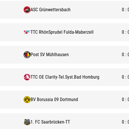
ASC Grünwettersbach
0
:
TTC RhönSprudel Fulda-Maberzell
0
:
Post SV Mühlhausen
0
:
TTC OE Clarity-Tel.Syst.Bad Homburg
0
:
BV Borussia 09 Dortmund
0
:
1. FC Saarbrücken-TT
0
: