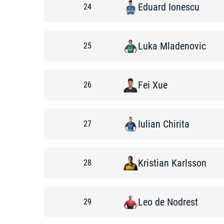
Eduard
Ionescu
24
Luka
Mladenovic
25
Fei
Xue
26
Iulian
Chirita
27
Kristian
Karlsson
28
Leo
de Nodrest
29