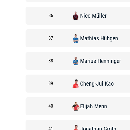
Nico
Müller
36
Mathias
Hübgen
37
Marius
Henninger
38
Cheng-Jui
Kao
39
Elijah
Menn
40
Jonathan
Groth
41