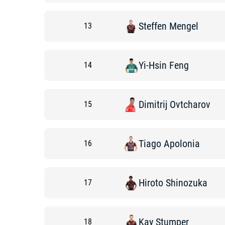
Steffen
Mengel
13
Yi-Hsin
Feng
14
Dimitrij
Ovtcharov
15
Tiago
Apolonia
16
Hiroto
Shinozuka
17
Kay
Stumper
18