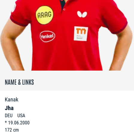
NAME & LINKS
Kanak
Jha
DEU
USA
*
19.06.2000
172
cm