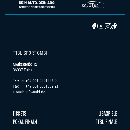
TTBL SPORT GMBH
Marktstraße 12
36037 Fulda
Telefon:
+49 661 5801839 0
Fax:
+49 661 5801839 21
E-Mail:
info@ttbl.de
TICKETS
LIGASPIELE
POKAL FINAL4
TTBL-FINALE