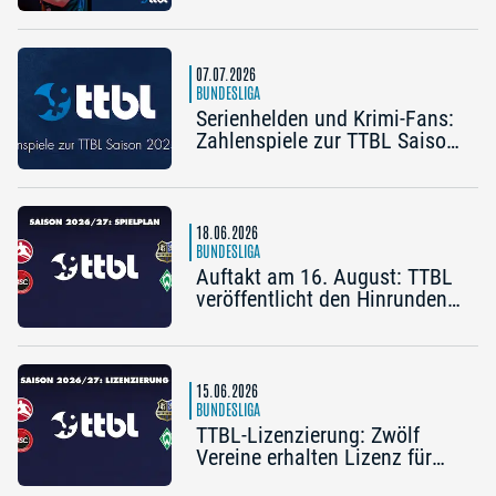
(TSV Bad Königshofen)
07.07.2026
BUNDESLIGA
Serienhelden und Krimi-Fans:
Zahlenspiele zur TTBL Saison
2025/26
18.06.2026
BUNDESLIGA
Auftakt am 16. August: TTBL
veröffentlicht den Hinrunden-
Spielplan 2026/27
15.06.2026
BUNDESLIGA
TTBL-Lizenzierung: Zwölf
Vereine erhalten Lizenz für
die Saison 2026/27