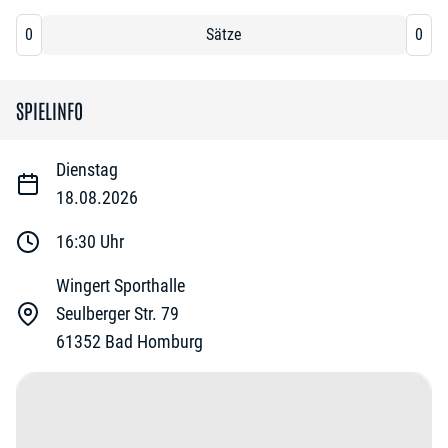
0
Sätze
0
SPIELINFO
Dienstag
18.08.2026
16:30
Uhr
Wingert Sporthalle
Seulberger Str. 79
61352
Bad Homburg