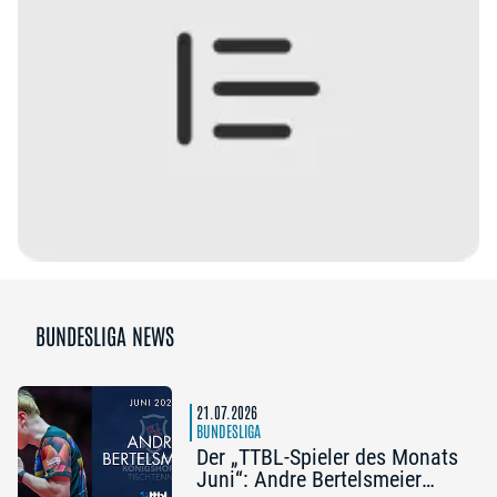
BUNDESLIGA NEWS
21.07.2026
BUNDESLIGA
Der „TTBL-Spieler des Monats
Juni“: Andre Bertelsmeier